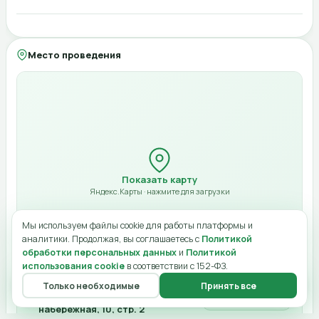
Моя страница
Опубликовать в ленте
Город (для офлайн)
Компания
Место проведения
Адрес (для офлайн)
Билет будет отправлен на указанный email в виде QR-кода. Оплата при
нулевой стоимости не требуется.
Начало
10:00
Конец
Отмена
Оплатить 4 900 ₽
12:00
Показать карту
Стоимость (₽)
Яндекс.Карты · нажмите для загрузки
Ссылка онлайн
Мы используем файлы cookie для работы платформы и
аналитики. Продолжая, вы соглашаетесь с
Политикой
обработки персональных данных
и
Политикой
использования cookie
в соответствии с 152-ФЗ.
Лимит мест
Только необходимые
Принять все
Главная
Меню
О нас
Чат
Профиль
Москва, Пресненская
Открыть в картах
Отмена
Сохранить изменения
Категория
набережная, 10, стр. 2