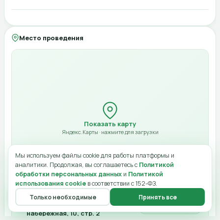
Моя страница
Опубликовать в ленте
Город (для офлайн)
Компания
Место проведения
Адрес (для офлайн)
Билет будет отправлен на указанный email в виде QR-кода. Оплата при
нулевой стоимости не требуется.
Начало
10:00
Конец
Отмена
Оплатить 4 900 ₽
12:00
Показать карту
Стоимость (₽)
Яндекс.Карты · нажмите для загрузки
Ссылка онлайн
Мы используем файлы cookie для работы платформы и
аналитики. Продолжая, вы соглашаетесь с
Политикой
обработки персональных данных
и
Политикой
использования cookie
в соответствии с 152-ФЗ.
Лимит мест
Только необходимые
Принять все
Главная
Меню
О нас
Чат
Профиль
Москва, Пресненская
Открыть в картах
Отмена
Сохранить изменения
Категория
набережная, 10, стр. 2