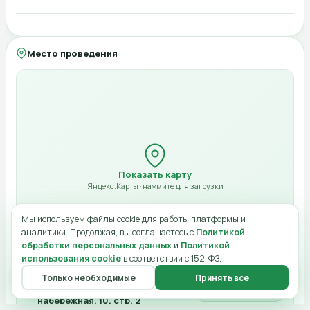
Моя страница
Опубликовать в ленте
Город (для офлайн)
Компания
Место проведения
Адрес (для офлайн)
Билет будет отправлен на указанный email в виде QR-кода. Оплата при
нулевой стоимости не требуется.
Начало
10:00
Конец
Отмена
Оплатить 4 900 ₽
12:00
Показать карту
Стоимость (₽)
Яндекс.Карты · нажмите для загрузки
Ссылка онлайн
Мы используем файлы cookie для работы платформы и
аналитики. Продолжая, вы соглашаетесь с
Политикой
обработки персональных данных
и
Политикой
использования cookie
в соответствии с 152-ФЗ.
Лимит мест
Только необходимые
Принять все
Главная
Меню
О нас
Чат
Профиль
Москва, Пресненская
Открыть в картах
Отмена
Сохранить изменения
Категория
набережная, 10, стр. 2