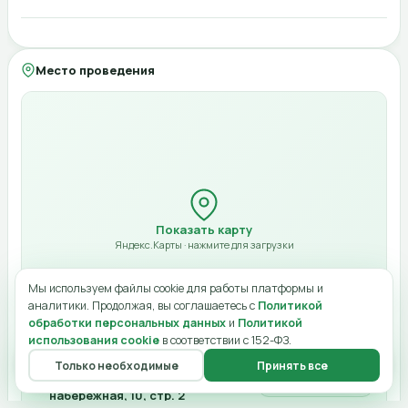
Моя страница
Опубликовать в ленте
Город (для офлайн)
Компания
Место проведения
Адрес (для офлайн)
Билет будет отправлен на указанный email в виде QR-кода. Оплата при
нулевой стоимости не требуется.
Начало
10:00
Конец
Отмена
Оплатить 4 900 ₽
12:00
Показать карту
Стоимость (₽)
Яндекс.Карты · нажмите для загрузки
Ссылка онлайн
Мы используем файлы cookie для работы платформы и
аналитики. Продолжая, вы соглашаетесь с
Политикой
обработки персональных данных
и
Политикой
использования cookie
в соответствии с 152-ФЗ.
Лимит мест
Только необходимые
Принять все
Главная
Меню
О нас
Чат
Профиль
Москва, Пресненская
Открыть в картах
Отмена
Сохранить изменения
Категория
набережная, 10, стр. 2