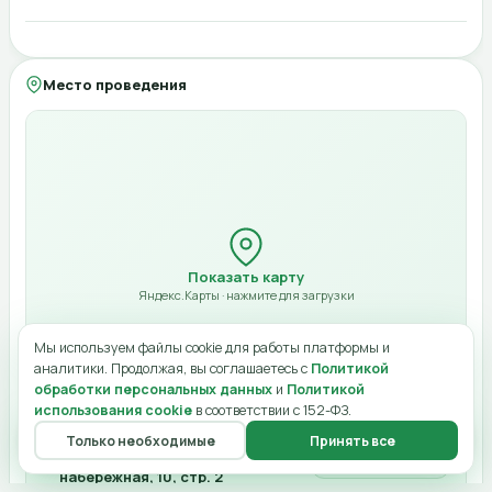
Моя страница
Опубликовать в ленте
Город (для офлайн)
Компания
Место проведения
Адрес (для офлайн)
Билет будет отправлен на указанный email в виде QR-кода. Оплата при
нулевой стоимости не требуется.
Начало
10:00
Конец
Отмена
Оплатить 4 900 ₽
12:00
Показать карту
Стоимость (₽)
Яндекс.Карты · нажмите для загрузки
Ссылка онлайн
Мы используем файлы cookie для работы платформы и
аналитики. Продолжая, вы соглашаетесь с
Политикой
обработки персональных данных
и
Политикой
использования cookie
в соответствии с 152-ФЗ.
Лимит мест
Только необходимые
Принять все
Главная
Меню
О нас
Чат
Профиль
Москва, Пресненская
Открыть в картах
Отмена
Сохранить изменения
Категория
набережная, 10, стр. 2