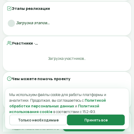
Контакт для связи
Этапы реализации
Загрузка этапов…
Отмена
Отправить отклик
Участники ·
…
Загрузка участников…
Чем можете помочь проекту
Моя страница
Опубликовать в ленте
Мы используем файлы cookie для работы платформы и
Загрузка потребностей…
аналитики. Продолжая, вы соглашаетесь с
Политикой
обработки персональных данных
и
Политикой
использования cookie
в соответствии с 152-ФЗ.
Поделитесь проектом
Только необходимые
Принять все
Главная
Меню
О нас
Чат
Профиль
Помогите найти нужных людей
Поделиться проектом
— поделитесь с коллегами и в
сообществах