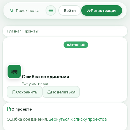
Войти
Регистрация
Главная
›
Проекты
›
Откликнуться
Активный
Логистика и ВЭД
Моя страница
Опубликовать в ленте
Вы откликаетесь на нужду проекта
«Маршрут Москва —
🚛
Алматы»
. Автор получит уведомление и свяжется с вами.
Ошибка соединения
Ваша роль / что можете предложить
— участников
Сохранить
Поделиться
Сопроводительное сообщение
О проекте
Ошибка соединения.
Вернуться к списку проектов